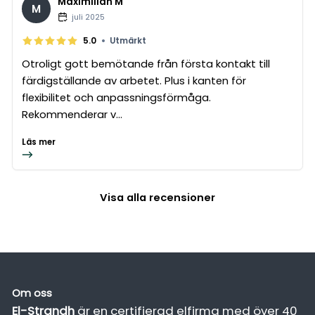
Maximilian M
M
juli 2025
•
5.0
Utmärkt
Otroligt gott bemötande från första kontakt till
färdigställande av arbetet. Plus i kanten för
flexibilitet och anpassningsförmåga.
Rekommenderar v...
Läs mer
Visa alla recensioner
Om oss
El-Strandh
är en certifierad elfirma med över 40