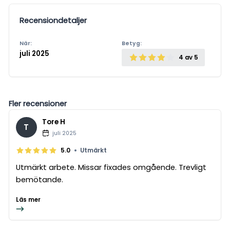
Recensiondetaljer
När:
Betyg:
juli 2025
4
av 5
Fler recensioner
Tore H
T
juli 2025
•
5.0
Utmärkt
Utmärkt arbete. Missar fixades omgående. Trevligt
bemötande.
Läs mer