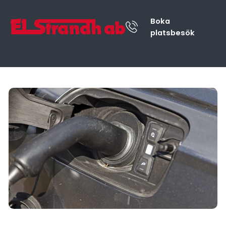
Boka
platsbesök