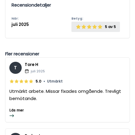
Recensiondetaljer
När:
Betyg:
juli 2025
5
av 5
Fler recensioner
Tore H
T
juli 2025
•
5.0
Utmärkt
Utmärkt arbete. Missar fixades omgående. Trevligt
bemötande.
Läs mer