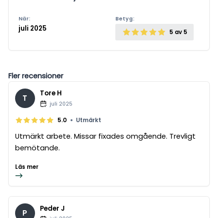
När:
Betyg:
juli 2025
5
av 5
Fler recensioner
Tore H
T
juli 2025
•
5.0
Utmärkt
Utmärkt arbete. Missar fixades omgående. Trevligt
bemötande.
Läs mer
Peder J
P