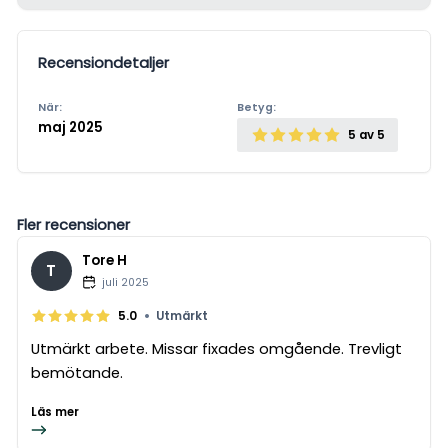
Recensiondetaljer
När:
Betyg:
maj 2025
5
av 5
Fler recensioner
Tore H
T
juli 2025
•
5.0
Utmärkt
Utmärkt arbete. Missar fixades omgående. Trevligt
bemötande.
Läs mer