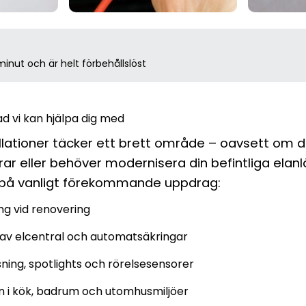
inut och är helt förbehållslöst
d vi kan hjälpa dig med
allationer täcker ett brett område – oavsett om 
rar eller behöver modernisera din befintliga elan
på vanligt förekommande uppdrag:
ng vid renovering
n av elcentral och automatsäkringar
ysning, spotlights och rörelsesensorer
ion i kök, badrum och utomhusmiljöer