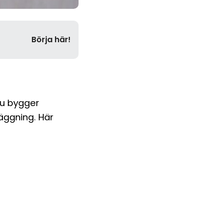
Börja här!
du bygger
läggning. Här