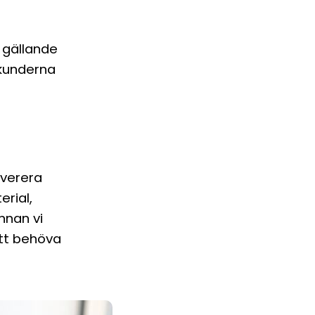
r gällande
 kunderna
everera
erial,
innan vi
 att behöva