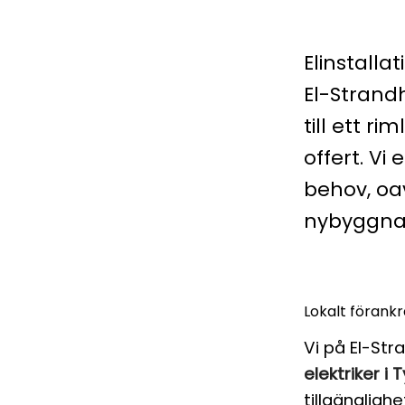
Elinstalla
El-Strandh
till ett ri
offert. V
behov, oa
nybyggnat
Lokalt förank
Vi på El-Str
elektriker i 
tillgängligh