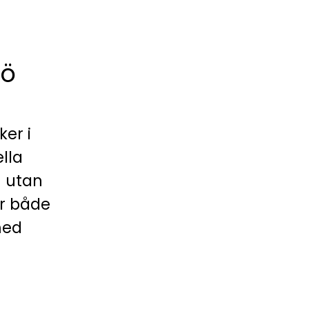
sö
ker i
lla
– utan
er både
med