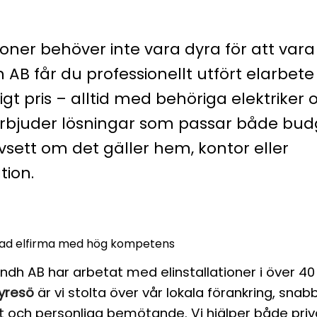
tioner behöver inte vara dyra för att vara
 AB får du professionellt utfört elarbete 
mligt pris – alltid med behöriga elektriker 
i erbjuder lösningar som passar både bu
vsett om det gäller hem, kontor eller
ion.
rad elfirma med hög kompetens
andh AB har arbetat med elinstallationer i över 40
Tyresö
är vi stolta över vår lokala förankring, snab
et och personliga bemötande. Vi hjälper både pri