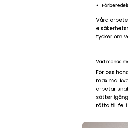
Förberedels
Våra arbeten
elsäkerhets
tycker om v
Vad menas med
För oss hand
maximal kval
arbetar snab
sätter igång
rätta till fe