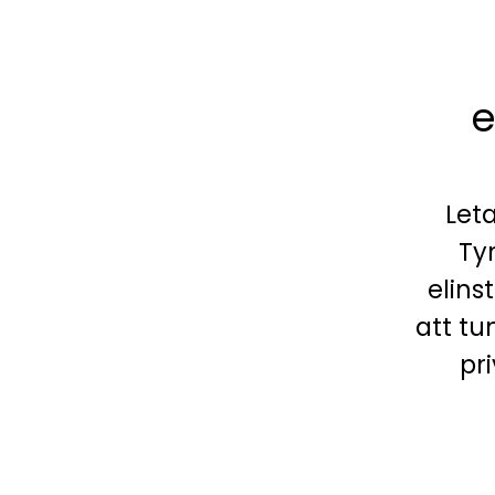
e
Leta
Ty
elins
att tu
pr