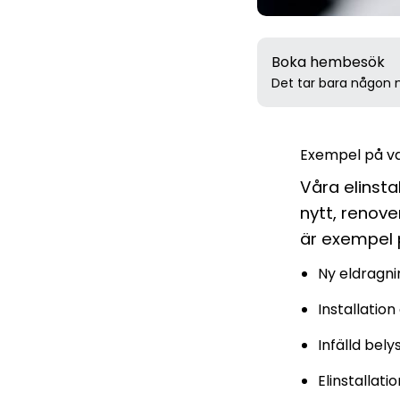
Boka hembesök
Det tar bara någon m
Exempel på va
Våra elinst
nytt, renove
är exempel 
Ny eldragni
Installatio
Infälld bel
Elinstallat