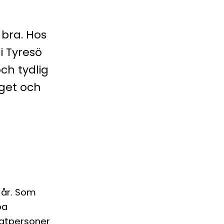
 bra. Hos
i Tyresö
och tydlig
dget och
 år. Som
ba
vatpersoner